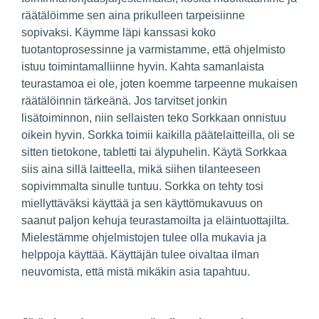
räätälöimme sen aina prikulleen tarpeisiinne
sopivaksi. Käymme läpi kanssasi koko
tuotantoprosessinne ja varmistamme, että ohjelmisto
istuu toimintamalliinne hyvin. Kahta samanlaista
teurastamoa ei ole, joten koemme tarpeenne mukaisen
räätälöinnin tärkeänä. Jos tarvitset jonkin
lisätoiminnon, niin sellaisten teko Sorkkaan onnistuu
oikein hyvin. Sorkka toimii kaikilla päätelaitteilla, oli se
sitten tietokone, tabletti tai älypuhelin. Käytä Sorkkaa
siis aina sillä laitteella, mikä siihen tilanteeseen
sopivimmalta sinulle tuntuu. Sorkka on tehty tosi
miellyttäväksi käyttää ja sen käyttömukavuus on
saanut paljon kehuja teurastamoilta ja eläintuottajilta.
Mielestämme ohjelmistojen tulee olla mukavia ja
helppoja käyttää. Käyttäjän tulee oivaltaa ilman
neuvomista, että mistä mikäkin asia tapahtuu.