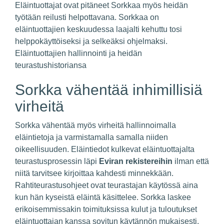
Eläintuottajat ovat pitäneet Sorkkaa myös heidän
työtään reilusti helpottavana. Sorkkaa on
eläintuottajien keskuudessa laajalti kehuttu tosi
helppokäyttöiseksi ja selkeäksi ohjelmaksi.
Eläintuottajien hallinnointi ja heidän
teurastushistoriansa
Sorkka vähentää inhimillisiä
virheitä
Sorkka vähentää myös virheitä hallinnoimalla
eläintietoja ja varmistamalla samalla niiden
oikeellisuuden. Eläintiedot kulkevat eläintuottajalta
teurastusprosessin läpi
Eviran rekistereihin
ilman että
niitä tarvitsee kirjoittaa kahdesti minnekkään.
Rahtiteurastusohjeet ovat teurastajan käytössä aina
kun hän kyseistä eläintä käsittelee. Sorkka laskee
erikoisemmissakin toimituksissa kulut ja tuloutukset
eläintuottajan kanssa sovitun käytännön mukaisesti.