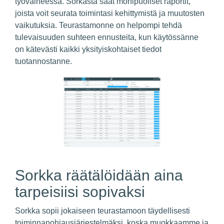
työvaiheessa. Sorkasta saat monipuoliset raportit,
joista voit seurata toimintasi kehittymistä ja muutosten
vaikutuksia. Teurastamonne on helpompi tehdä
tulevaisuuden suhteen ennusteita, kun käytössänne
on kätevästi kaikki yksityiskohtaiset tiedot
tuotannostanne.
Sorkka räätälöidään aina
tarpeisiisi sopivaksi
Sorkka sopii jokaiseen teurastamoon täydellisesti
toiminnanohjausjärjestelmäksi, koska muokkaamme ja