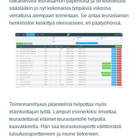
ratkaisevasti teurastamon paperitöitä ja se todistetusti
säästääkin jo nyt kokonaisia työpäiviä viikossa
verrattuna aiempaan toimintaan. Se antaa teurastamon
henkilöstön keskittyä olennaiseen, eli päätyöhönsä.
Toiminnanohjaus järjestelmä helpottaa myös
eläintuottajan työtä. Lampuri esimerkiksi ilmoittaa
teurastettavat eläimet teurastamolle helpolla
kaavakkeella. Hän saa teurastusraportit välittömästi
tuloutusraportteineen ja muine tietoineen.